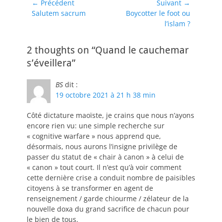
Navigation
← Précédent
Suivant →
Article
Article
Salutem sacrum
Boycotter le foot ou
de
précédent :
suivant :
l’islam ?
l’article
2 thoughts on “Quand le cauchemar
s’éveillera”
BS
dit :
19 octobre 2021 à 21 h 38 min
Côté dictature maoïste, je crains que nous n’ayons
encore rien vu: une simple recherche sur
« cognitive warfare » nous apprend que,
désormais, nous aurons l’insigne privilège de
passer du statut de « chair à canon » à celui de
« canon » tout court. Il n’est qu’à voir comment
cette dernière crise a conduit nombre de paisibles
citoyens à se transformer en agent de
renseignement / garde chiourme / zélateur de la
nouvelle doxa du grand sacrifice de chacun pour
le bien de tous.