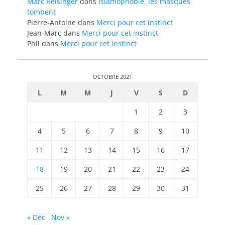
Marc Reisinger
dans
Islamophobie, les masques
tombent
Pierre-Antoine
dans
Merci pour cet instinct
Jean-Marc
dans
Merci pour cet instinct
Phil
dans
Merci pour cet instinct
OCTOBRE 2021
L
M
M
J
V
S
D
1
2
3
4
5
6
7
8
9
10
11
12
13
14
15
16
17
18
19
20
21
22
23
24
25
26
27
28
29
30
31
« Déc
Nov »