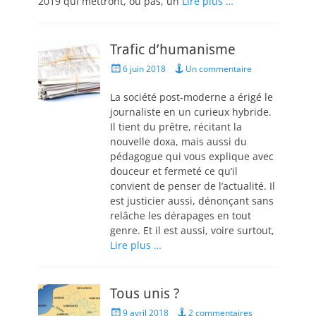
2019 qui mettront, ou pas, un
Lire plus …
Trafic d’humanisme
Posted
6 juin 2018
Un commentaire
on
La société post-moderne a érigé le
journaliste en un curieux hybride.
Il tient du prêtre, récitant la
nouvelle doxa, mais aussi du
pédagogue qui vous explique avec
douceur et fermeté ce qu’il
convient de penser de l’actualité. Il
est justicier aussi, dénonçant sans
relâche les dérapages en tout
genre. Et il est aussi, voire surtout,
Lire plus …
Tous unis ?
Posted
9 avril 2018
2 commentaires