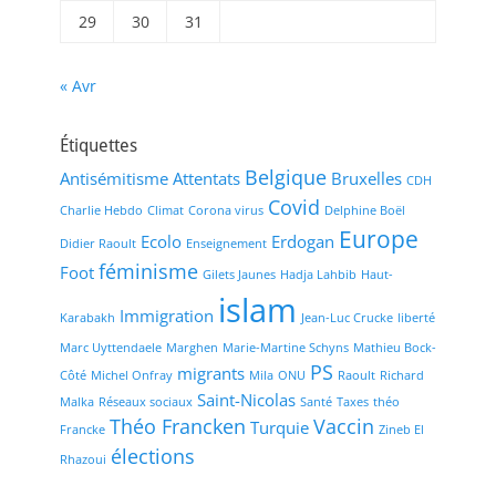
29
30
31
« Avr
Étiquettes
Belgique
Antisémitisme
Attentats
Bruxelles
CDH
Covid
Charlie Hebdo
Climat
Corona virus
Delphine Boël
Europe
Ecolo
Erdogan
Didier Raoult
Enseignement
féminisme
Foot
Gilets Jaunes
Hadja Lahbib
Haut-
islam
Immigration
Karabakh
Jean-Luc Crucke
liberté
Marc Uyttendaele
Marghen
Marie-Martine Schyns
Mathieu Bock-
PS
migrants
Côté
Michel Onfray
Mila
ONU
Raoult
Richard
Saint-Nicolas
Malka
Réseaux sociaux
Santé
Taxes
théo
Théo Francken
Vaccin
Turquie
Francke
Zineb El
élections
Rhazoui