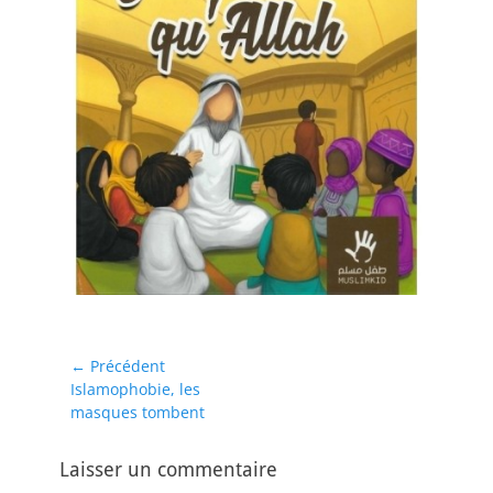
Navigation
← Précédent
Article
Islamophobie, les
de
précédent :
masques tombent
l’article
Laisser un commentaire