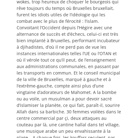
wokes, trop heureux de choquer le bourgeois qui
rêve toujours du temps où Bruxelles bruxellait,
furent les idiots utiles de l’idéologie qui les
combat avec le plus de férocité : l’islam.
Convoitant l’Occident depuis l’Hégire avec une
alternance de succès et d’échecs, celui-ci est très
bien implanté à Bruxelles, performant incubateur
à djihadistes, d’où il ne perd pas de vue les
instances internationales telles l’UE ou l’OTAN et
où il vérole tout ce qu’il peut, de l’enseignement
aux administrations communales, en passant par
les transports en commun. Et le conseil municipal
de la ville de Bruxelles, marqué à gauche et à
l’extrême-gauche, compte ainsi plus d’une
vingtaine d’adorateurs de Mahomet. A la bombe
ou au voile, un musulman a pour devoir sacré
d’islamiser la planète, ce qui fait, paraît-il, sourire
Allah dans sa barbiche. 30 femmes voilées dans le
centre commercial par çi, deux attaques au
couteau par là, une cantine hallal dans tel village,
une musique arabe un peu envahissante à la
plage… A chaque fois, les kouffars reculent, par