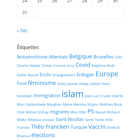
24
25
26
27
28
29
30
31
« Déc
Étiquettes
Belgique
Antisémitisme
Attentats
Bruxelles
CDH
Covid
Charlie Hebdo
Climat
Corona virus
Delphine Boël
Europe
Ecolo
Erdogan
Didier Raoult
Enseignement
féminisme
Foot
Gilets Jaunes
Hadja Lahbib
Haut-
islam
Immigration
Karabakh
Jean-Luc Crucke
liberté
Marc Uyttendaele
Marghen
Marie-Martine Schyns
Mathieu Bock-
PS
migrants
Côté
Michel Onfray
Mila
ONU
Raoult
Richard
Saint-Nicolas
Malka
Réseaux sociaux
Santé
Taxes
théo
Théo Francken
Vaccin
Turquie
Francke
Zineb El
élections
Rhazoui