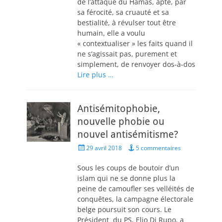
de l’attaque du Hamas, apte, par
sa férocité, sa cruauté et sa
bestialité, à révulser tout être
humain, elle a voulu
« contextualiser » les faits quand il
ne s’agissait pas, purement et
simplement, de renvoyer dos-à-dos
Lire plus …
Antisémitophobie,
nouvelle phobie ou
nouvel antisémitisme?
Posted
29 avril 2018
5 commentaires
on
Sous les coups de boutoir d’un
islam qui ne se donne plus la
peine de camoufler ses velléités de
conquêtes, la campagne électorale
belge poursuit son cours. Le
Président du PS, Elio Di Rupo, a