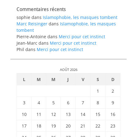
Commentaires récents
sophie
dans
Islamophobie, les masques tombent
Marc Reisinger
dans
Islamophobie, les masques
tombent
Pierre-Antoine
dans
Merci pour cet instinct
Jean-Marc
dans
Merci pour cet instinct
Phil
dans
Merci pour cet instinct
AOÛT 2026
L
M
M
J
V
S
D
1
2
3
4
5
6
7
8
9
10
11
12
13
14
15
16
17
18
19
20
21
22
23