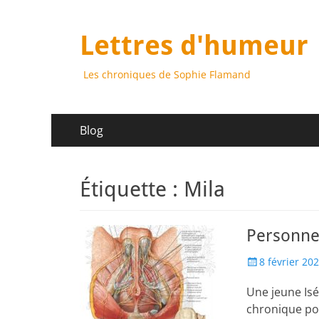
Lettres d'humeur
Les chroniques de Sophie Flamand
Menu
Aller
Blog
au
principal
contenu
Étiquette :
Mila
Personne 
Posted
8 février 20
on
Une jeune Isé
chronique pou