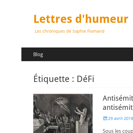
Lettres d'humeur
Les chroniques de Sophie Flamand
Menu
Aller
Blog
au
principal
contenu
Étiquette :
DéFi
Antisémi
antisémi
Posted
29 avril 201
on
Sous les coup