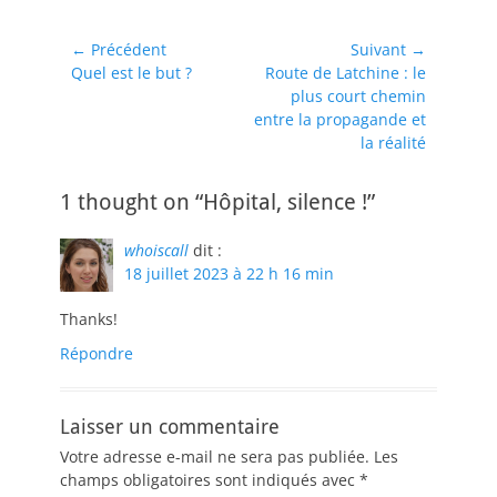
Navigation
← Précédent
Suivant →
Article
Article
Quel est le but ?
Route de Latchine : le
de
précédent :
suivant :
plus court chemin
l’article
entre la propagande et
la réalité
1 thought on “Hôpital, silence !”
whoiscall
dit :
18 juillet 2023 à 22 h 16 min
Thanks!
Répondre
Laisser un commentaire
Votre adresse e-mail ne sera pas publiée.
Les
champs obligatoires sont indiqués avec
*