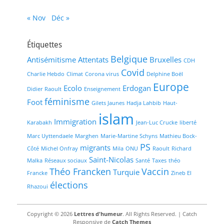
« Nov
Déc »
Étiquettes
Belgique
Antisémitisme
Attentats
Bruxelles
CDH
Covid
Charlie Hebdo
Climat
Corona virus
Delphine Boël
Europe
Ecolo
Erdogan
Didier Raoult
Enseignement
féminisme
Foot
Gilets Jaunes
Hadja Lahbib
Haut-
islam
Immigration
Karabakh
Jean-Luc Crucke
liberté
Marc Uyttendaele
Marghen
Marie-Martine Schyns
Mathieu Bock-
PS
migrants
Côté
Michel Onfray
Mila
ONU
Raoult
Richard
Saint-Nicolas
Malka
Réseaux sociaux
Santé
Taxes
théo
Théo Francken
Vaccin
Turquie
Francke
Zineb El
élections
Rhazoui
Copyright © 2026
Lettres d'humeur
. All Rights Reserved. | Catch
Responsive de
Catch Themes