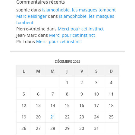
Commentaires récents
sophie
dans
Islamophobie, les masques tombent
Marc Reisinger
dans
Islamophobie, les masques
tombent
Pierre-Antoine
dans
Merci pour cet instinct
Jean-Marc
dans
Merci pour cet instinct
Phil
dans
Merci pour cet instinct
DÉCEMBRE 2022
L
M
M
J
V
S
D
1
2
3
4
5
6
7
8
9
10
11
12
13
14
15
16
17
18
19
20
21
22
23
24
25
26
27
28
29
30
31