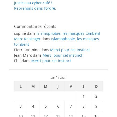
Justice au cyber café !
Reprenons dans l’ordre.
Commentaires récents
sophie
dans
Islamophobie, les masques tombent
Marc Reisinger
dans
Islamophobie, les masques
tombent
Pierre-Antoine
dans
Merci pour cet instinct
Jean-Marc
dans
Merci pour cet instinct
Phil
dans
Merci pour cet instinct
AOÛT 2026
L
M
M
J
V
S
D
1
2
3
4
5
6
7
8
9
10
11
12
13
14
15
16