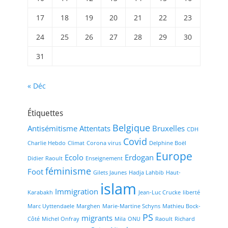
17
18
19
20
21
22
23
24
25
26
27
28
29
30
31
« Déc
Étiquettes
Belgique
Antisémitisme
Attentats
Bruxelles
CDH
Covid
Charlie Hebdo
Climat
Corona virus
Delphine Boël
Europe
Ecolo
Erdogan
Didier Raoult
Enseignement
féminisme
Foot
Gilets Jaunes
Hadja Lahbib
Haut-
islam
Immigration
Karabakh
Jean-Luc Crucke
liberté
Marc Uyttendaele
Marghen
Marie-Martine Schyns
Mathieu Bock-
PS
migrants
Côté
Michel Onfray
Mila
ONU
Raoult
Richard