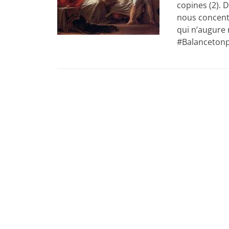
copines (2).
nous concentr
qui n’augure 
#Balanceton