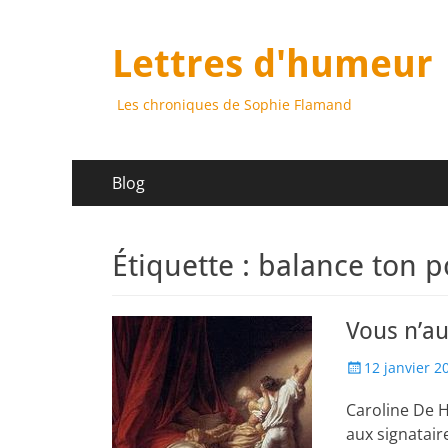
Lettres d'humeur
Les chroniques de Sophie Flamand
Menu
Aller
Blog
au
principal
contenu
Étiquette :
balance ton p
Vous n’a
Posted
12 janvier 2
on
Caroline De H
aux signatair