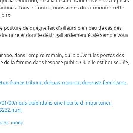
que la séduction, c’est la déstabilisation. Ne nous imposez
nfantines. Tous et toutes, nous avons dû surmonter cette
 pire.
e posture de duègne fait d’ailleurs bien peu de cas des
re taire et dont le désir gaillardement étalé semble vous
urope, dans l’empire romain, qui a ouvert les portes des
ce de la femme dans l’espace public. Où elle est bousculée,
etoo-france-tribune-dehaas-reponse-deneuve-feminisme-
8/01/09/nous-defendons-une-liberte-d-importuner-
_3232.html
isme
,
mixité