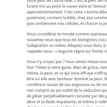
cette peur de l’autre sexe. C’est la peur de l
furent mis au point le savoir-vivre et l’amou
approximativement. C’est cette « bonne édu
justement, contient la bête, chez eux comme
que contiennent nos cellules, et chacun la j
Vous considérez le monde comme oppressant p
souvenez-vous que tous les biologistes s’acco
l’adaptation au milieu. Adaptez-vous donc à
rappelez-vous : « Auguste règne sur Rome, et
Vous n’y croyez pas ? Vous aimez mieux vous
Soit ! Faites à votre guise. Mais de grâce, ce
intime, la peur, et ce qui vous effraye n’effr
être a-t-elle avec bonheur dominé sa peur. N
conditions issues de vos angoisses ou de vo
rien compris au jeu subtil de la séduction qu
de gibier perpétuellement convoité par des 
désir et la libido impatiente, et même si cel