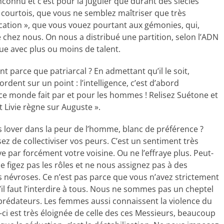
’inconnu et c’est pour la juguler que durant des siècles
r courtois, que vous ne semblez maîtriser que très
cation », que vous vouez pourtant aux gémonies, qui,
 chez nous. On nous a distribué une partition, selon l’ADN
oue avec plus ou moins de talent.
arce que patriarcal ? En admettant qu’il le soit,
rdent sur un point : l’intelligence, c’est d’abord
 ce monde fait par et pour les hommes ! Relisez Suétone et
 Livie règne sur Auguste ».
 lover dans la peur de l’homme, blanc de préférence ?
ssez de collectiviser vos peurs. C’est un sentiment très
aye par forcément votre voisine. Ou ne l’effraye plus. Peut-
e figez pas les rôles et ne nous assignez pas à des
s névroses. Ce n’est pas parce que vous n’avez strictement
’il faut l’interdire à tous. Nous ne sommes pas un cheptel
prédateurs. Les femmes aussi connaissent la violence du
le-ci est très éloignée de celle des ces Messieurs, beaucoup