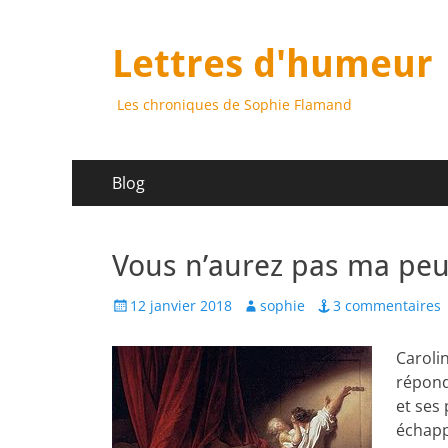
Lettres d'humeur
Les chroniques de Sophie Flamand
Menu
Aller
Blog
au
principal
contenu
Vous n’aurez pas ma peu
Posted
Author
12 janvier 2018
sophie
3 commentaires
on
Caroli
répond
et ses
échapp