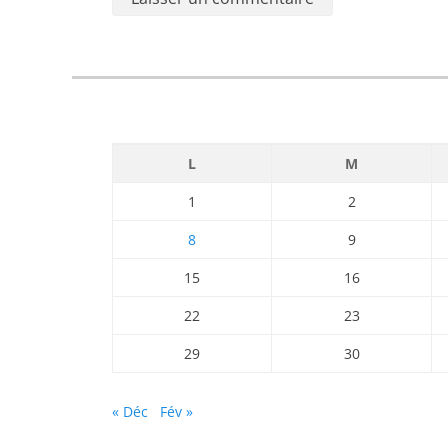
L
M
1
2
8
9
15
16
22
23
29
30
« Déc
Fév »