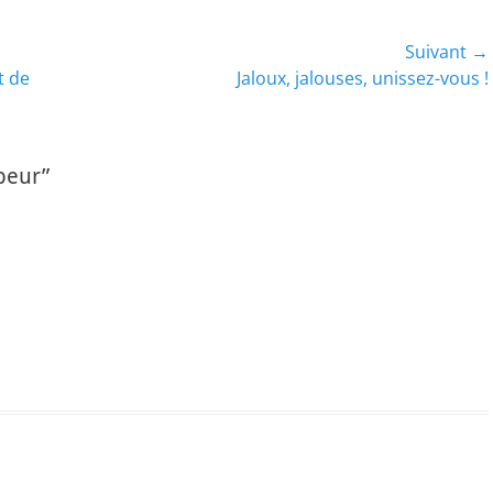
Suivant →
Article
t de
Jaloux, jalouses, unissez-vous !
suivant :
peur”