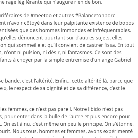
ne rage légiférante qui n’augure rien de bon.
uriféraires de #meetoo et autres #Balancetonporc
nt n’avoir côtoyé dans leur palpitante existence de bobos
entisées que des hommes immondes et infréquentables.
elles dénoncent pourtant sur d’autres sujets, elles
n qui sommeille et qu’il convient de castrer fissa. En tout
n’ont ni pulsion, ni désir, ni fantasmes. Ce sont des
fants à choyer par la simple entremise d’un ange Gabriel
 bande, c’est l’altérité. Enfin… cette altérité-là, parce que
», le respect de sa dignité et de sa différence, c’est le
es femmes, ce n’est pas pareil. Notre libido n’est pas
is, pour enter dans la bulle de l’autre et plus encore pour
et. On est à nu, c’est même un peu le principe. On s’étonne,
n sourit. Nous tous, hommes et femmes, avons expérimenté