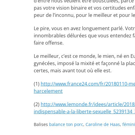
d’entre nous veulent être bousculées, parce 
pas votre vision binaire et vos certitudes e
peur de l’inconnu, pour le meilleur et pour le
Le pire, vous en avez longuement parlé. Votr
innombrables délurées que vous entendez fai
faire offense.
Le meilleur, c’est ce monde, le mien, né en E
gynécées, imposé la mixité et façonné la pla
certes, mais avant tout où elle est.
(1)
http://www.france24.com/fr/20180110-m
harcelement
(2)
http://www.lemonde.fr/idees/article/201
indispensable-a-la-liberte-sexuelle_5239134
Balises
balance ton porc
,
Caroline de Haas
,
fémin