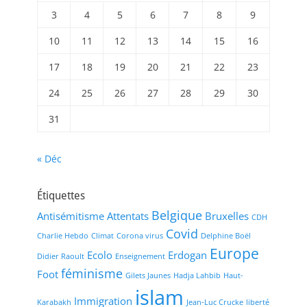
3
4
5
6
7
8
9
10
11
12
13
14
15
16
17
18
19
20
21
22
23
24
25
26
27
28
29
30
31
« Déc
Étiquettes
Belgique
Antisémitisme
Attentats
Bruxelles
CDH
Covid
Charlie Hebdo
Climat
Corona virus
Delphine Boël
Europe
Ecolo
Erdogan
Didier Raoult
Enseignement
féminisme
Foot
Gilets Jaunes
Hadja Lahbib
Haut-
islam
Immigration
Karabakh
Jean-Luc Crucke
liberté