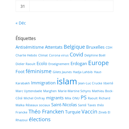
31
« Déc
Étiquettes
Belgique
Antisémitisme
Attentats
Bruxelles
CDH
Covid
Charlie Hebdo
Climat
Corona virus
Delphine Boël
Europe
Ecolo
Erdogan
Didier Raoult
Enseignement
féminisme
Foot
Gilets Jaunes
Hadja Lahbib
Haut-
islam
Immigration
Karabakh
Jean-Luc Crucke
liberté
Marc Uyttendaele
Marghen
Marie-Martine Schyns
Mathieu Bock-
PS
migrants
Côté
Michel Onfray
Mila
ONU
Raoult
Richard
Saint-Nicolas
Malka
Réseaux sociaux
Santé
Taxes
théo
Théo Francken
Vaccin
Turquie
Francke
Zineb El
élections
Rhazoui