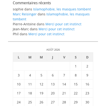
Commentaires récents
sophie
dans
Islamophobie, les masques tombent
Marc Reisinger
dans
Islamophobie, les masques
tombent
Pierre-Antoine
dans
Merci pour cet instinct
Jean-Marc
dans
Merci pour cet instinct
Phil
dans
Merci pour cet instinct
AOÛT 2026
L
M
M
J
V
S
D
1
2
3
4
5
6
7
8
9
10
11
12
13
14
15
16
17
18
19
20
21
22
23
24
25
26
27
28
29
30