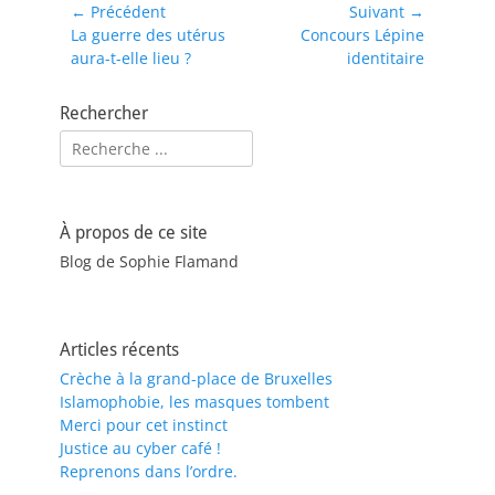
Navigation
← Précédent
Suivant →
Article
Article
La guerre des utérus
Concours Lépine
de
précédent :
suivant :
aura-t-elle lieu ?
identitaire
l’article
Rechercher
Rechercher :
À propos de ce site
Blog de Sophie Flamand
Articles récents
Crèche à la grand-place de Bruxelles
Islamophobie, les masques tombent
Merci pour cet instinct
Justice au cyber café !
Reprenons dans l’ordre.