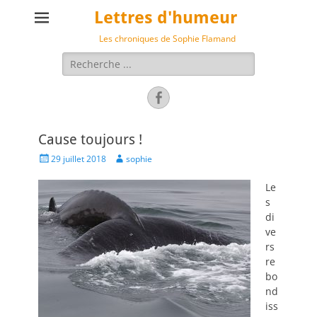
Lettres d'humeur
Les chroniques de Sophie Flamand
Rechercher :
Facebook
Cause toujours !
Posted
Author
29 juillet 2018
sophie
on
Le
s
di
ve
rs
re
bo
nd
iss