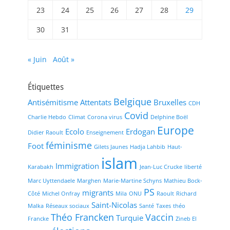
23
24
25
26
27
28
29
30
31
« Juin
Août »
Étiquettes
Belgique
Antisémitisme
Attentats
Bruxelles
CDH
Covid
Charlie Hebdo
Climat
Corona virus
Delphine Boël
Europe
Ecolo
Erdogan
Didier Raoult
Enseignement
féminisme
Foot
Gilets Jaunes
Hadja Lahbib
Haut-
islam
Immigration
Karabakh
Jean-Luc Crucke
liberté
Marc Uyttendaele
Marghen
Marie-Martine Schyns
Mathieu Bock-
PS
migrants
Côté
Michel Onfray
Mila
ONU
Raoult
Richard
Saint-Nicolas
Malka
Réseaux sociaux
Santé
Taxes
théo
Théo Francken
Vaccin
Turquie
Francke
Zineb El