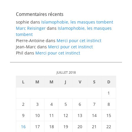
Commentaires récents
sophie
dans
Islamophobie, les masques tombent
Marc Reisinger
dans
Islamophobie, les masques
tombent
Pierre-Antoine
dans
Merci pour cet instinct
Jean-Marc
dans
Merci pour cet instinct
Phil
dans
Merci pour cet instinct
JUILLET 2018
L
M
M
J
V
S
D
1
2
3
4
5
6
7
8
9
10
11
12
13
14
15
16
17
18
19
20
21
22