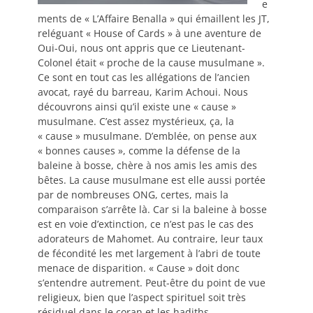
e
ments de « L’Affaire Benalla » qui émaillent les JT,
reléguant « House of Cards » à une aventure de
Oui-Oui, nous ont appris que ce Lieutenant-
Colonel était « proche de la cause musulmane ».
Ce sont en tout cas les allégations de l’ancien
avocat, rayé du barreau, Karim Achoui. Nous
découvrons ainsi qu’il existe une « cause »
musulmane. C’est assez mystérieux, ça, la
« cause » musulmane. D’emblée, on pense aux
« bonnes causes », comme la défense de la
baleine à bosse, chère à nos amis les amis des
bêtes. La cause musulmane est elle aussi portée
par de nombreuses ONG, certes, mais la
comparaison s’arrête là. Car si la baleine à bosse
est en voie d’extinction, ce n’est pas le cas des
adorateurs de Mahomet. Au contraire, leur taux
de fécondité les met largement à l’abri de toute
menace de disparition. « Cause » doit donc
s’entendre autrement. Peut-être du point de vue
religieux, bien que l’aspect spirituel soit très
résiduel dans le coran et les hadiths.